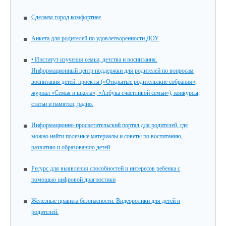
Сделаем город комфортнее
Анкета для родителей по удовлетворенности ДОУ
• Институт изучения семьи, детства и воспитания.
Информационный центр поддержки для родителей по вопросам
воспитания детей: проекты («Открытые родительские собрания»,
журнал «Семья и школа», «Азбука счастливой семьи»), конкурсы,
статьи и памятки, радио.
Информационно-просветительский портал для родителей, где
можно найти полезные материалы и советы по воспитанию,
развитию и образованию детей
Ресурс для выявления способностей и интересов ребенка с
помощью цифровой диагностики
Железные правила безопасности. Видеоролики для детей и
родителей.